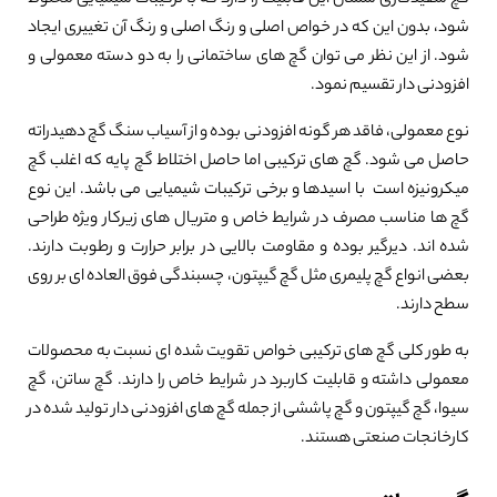
گچ سفیدکاری سمنان این قابلیت را دارد که با ترکیبات شیمیایی مخلوط
شود، بدون این که در خواص اصلی و رنگ اصلی و رنگ آن تغییری ایجاد
شود. از این نظر می توان گچ های ساختمانی را به دو دسته معمولی و
افزودنی دار تقسیم نمود.
نوع معمولی، فاقد هر گونه افزودنی بوده و از آسیاب سنگ گچ دهیدراته
حاصل می شود. گچ های ترکیبی اما حاصل اختلاط گچ پایه که اغلب گچ
میکرونیزه است با اسیدها و برخی ترکیبات شیمیایی می باشد. این نوع
گچ ها مناسب مصرف در شرایط خاص و متریال های زیرکار ویژه طراحی
شده اند. دیرگیر بوده و مقاومت بالایی در برابر حرارت و رطوبت دارند.
بعضی انواع گچ پلیمری مثل گچ گیپتون، چسبندگی فوق العاده ای بر روی
سطح دارند.
به طور کلی گچ های ترکیبی خواص تقویت شده ای نسبت به محصولات
معمولی داشته و قابلیت کاربرد در شرایط خاص را دارند. گچ ساتن، گچ
سیوا، گچ گیپتون و گچ پاششی از جمله گچ های افزودنی دار تولید شده در
کارخانجات صنعتی هستند.