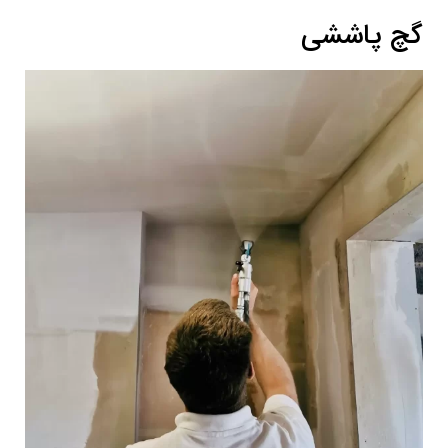
گچ پاششی