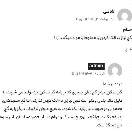
0%
شاهی
اردیبهشت 31, 1404 11:11 ق.ظ
سلام
گچ نیاز به الک کردن یا مخلوط با مواد دیگه داره؟
پاسخ
admin
خرداد 12, 1404 6:26 ق.ظ
درود بر شما
گچ میکرونیزه و گچ های پلیمری که بر پایه گچ میکرونیزه تولید می شوند، به
دلیل دانه بندی یکنواخت هیچ نیازی به الک کردن ندارند. اما گچ سفیدکاری
معمولی در صورت نیاز باید الک شود. به هیچ عنوان ترکیبات دیگر را به گچ
اضافه نکنید. چرا که بر روی چسبندگی، دوام و سایر خصوصیات آن تاثیر سوء
خواهد گذاشت.