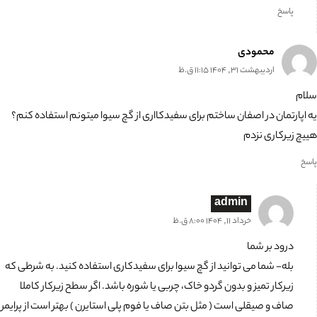
پاسخ
محمودی
اردیبهشت 31, 1404 11:15 ق.ظ
سلام
یه اپارتمان در اصفان ساختم برای سفیدکااری از گچ سیوا میتونم استفاده کنم؟
هییچ زیرکاری نزدم
پاسخ
admin
خرداد 11, 1404 8:00 ق.ظ
درود بر شما
بله- شما می توانید از گچ سیوا برای سفیدکاری استفاده کنید. به شرطی که
زیرکار تمیز و بدون گردو خاک، چربی یا شوره باشد. اگر سطح زیرکار کاملا
صاف و صیقلی است ( مثل بتن صاف یا فوم پلی استایرن ) بهتر است از پرایمر