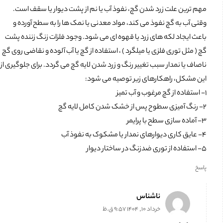
مهم ترین علت زرد شدن گچ، نفوذ آب یا نم از پشت دیوار یا سقف است.
وقتی آب به گچ نفوذ می کند، مواد معدنی یا نمک ها را به سطح آورده و
باعث ایجاد لکه های زرد یا قهوه ای می شود. وجود فلزات زنگ زننده پشت
گچ ( مثل توری فلزی یا میلگرد ) ، استفاده از گچ یا آب آلوده و نقاضی روی گچ
ناصاف یا نمدار سبب تغییر رنگ و زرد شدن لایه گچ می گردد. برای جلوگیری از
این مشکل، راهکارهای زیر توصیه می شود:
۱- استفاده از گچ مرغوب و آب تمیز
۲- رنگ آمیزی سطوح پس از خشک شدن کامل لایه گچ
۳- آماده سازی سطح با پرایمر
۴- عایق کاری دیوارهای نمدار یا مشکوک به نفوذ آب
۵- استفاده از توری ضدزنگ در ساختار دیوار
پاسخ
ناشناس
خرداد 10, 1404 9:57 ق.ظ