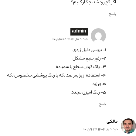
اگر گچ زرد شد، چکار کنیم؟
پاسخ
admin
خرداد 10, 1404 10:04 ق.ظ
۱- بررسی دلیل زردی
۲- رفع منبع مشکل
۳- پاک کردن سطح با سمباده
۴- استفاده از پرایمر ضد لکه یا رنگ پوششی مخصوص لکه
های زرد
۵- رنگ آمیزی مجدد
پاسخ
مالکی
خرداد 8, 1404 9:34 ق.ظ