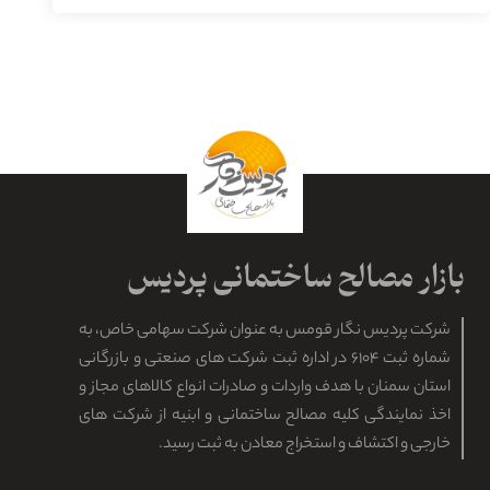
شرکت پردیس نگار قومس به عنوان شرکت سهامی خاص، به
شماره ثبت ۶۱۰۴ در اداره ثبت شرکت های صنعتی و بازرگانی
استان سمنان با هدف واردات و صادرات انواع کالاهای مجاز و
اخذ نمایندگی کلیه مصالح ساختمانی و ابنیه از شرکت های
خارجی و اکتشاف و استخراج معادن به ثبت رسید.