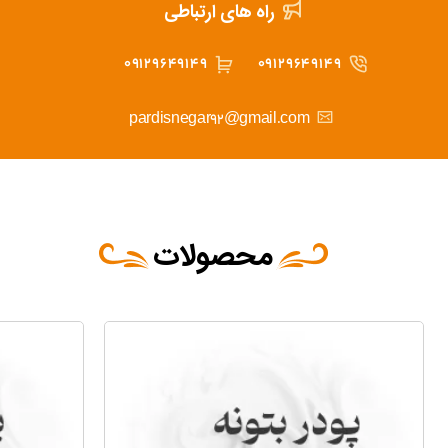
راه های ارتباطی
۰۹۱۲۹۶۴۹۱۴۹
09129649149
pardisnegar92@gmail.com
محصولات