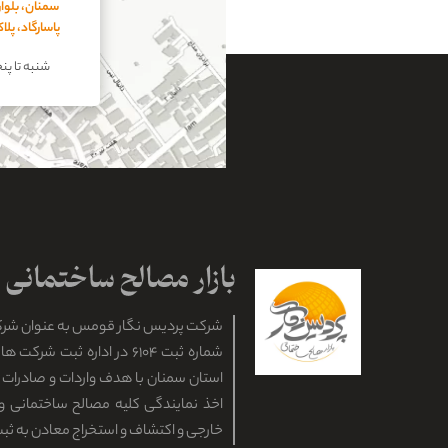
سمنان، بلوار
پاسارگاد، پل
شنبه تا پنجشنبه
شرکت پردیس نگار قومس به عنوان شر
شماره ثبت ۶۱۰۴ در اداره ثبت ش
استان سمنان با هدف واردات و صادرات ان
اخذ نمایندگی کلیه مصالح ساختمانی و 
خارجی و اکتشاف و استخراج معادن به ثب