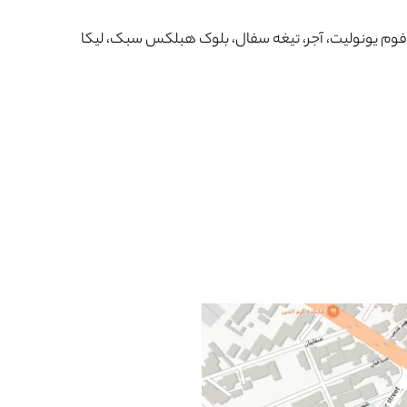
وم یونولیت، آجر، تیغه سفال، بلوک هبلکس سبک، لیکا