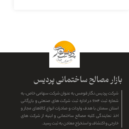
شرکت پردیس نگار قومس به عنوان شرکت سهامی خاص، به
شماره ثبت ۶۱۰۴ در اداره ثبت شرکت های صنعتی و بازرگانی
استان سمنان با هدف واردات و صادرات انواع کالاهای مجاز و
اخذ نمایندگی کلیه مصالح ساختمانی و ابنیه از شرکت های
خارجی و اکتشاف و استخراج معادن به ثبت رسید.