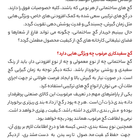
براساس سلیقه ساکنین خواهد داشت.
گچ های ساختمانی از هر نوعی که باشند، کلیه خصوصیات فوق را دارند.
در گچ های ترکیبی سعی شده به کمک افزودنی های خاص، ویژگی هایی
مثل زمان گیرش، چسبندگی و قدرت پوشش دهی تقویت گردد.
حال ببینیم خریدار گچ ساختمانی، چگونه می تواند فارغ از شعارها و
فضای تبلیغاتی کارخانه های گچ، از کیفیت محصول مطمئن گردد؟
گچ سفیدکاری مرغوب چه ویژگی هایی دارد؟
0%
گچ ساختمانی چه از نوع معمولی و چه از نوع افزودنی دار، باید از رنگ
سفیدی و روشنی برخوردار باشد. نکته دیگر توجه به زمان گیرایی گچ
است. در صورت نیاز به گیرش بالا و ایجاد فرصت طولانی تر جهت اجرای
ملات آن، می توان از انواع گچ های ترکیبی استفاده کرد.
یکی از پارامترهای مهم در تعریف مرغوبیت این کالای صنعتی پرطرفدار،
دانه بندی ذرات آن است. هر چه پودر گچ از دانه بندی ریزتری برخوردار
بوده و مش بندی بالاتری داشته باشد، کیفیت بهتری خواهد داشت.
نرمی و لطافت گچ مرغوب، همانند پودر بچه خواهد بود.
همچنین نوع بسته بندی، جنس کیسه ها و درج اطلاعات لازم بر روی آن،
جهت حفظ کیفیت محصول تا رسیدن به دست مشتری، از دیگر