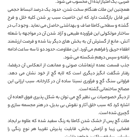
ضربی، یک امتیاز ایده آل محسوب می شود.
همچنین این ملات هنگام سخت شدن، حدود یک درصد انبساط حجمی
غیر قابل بازگشت دارد که این خاصیت سبب پر شدن کلیه خلل و فرج
گشته و سطحی کاملا صاف و بهداشتی حاصل می نماید. وجود آب در
ساختار مولکولی این فرآورده طبیعی و آزاد شدن آن در مواجهه با شعله
آتش، مانع از گسترش آن به بخش های دیگر بنا شده و فرصت ارزشمند
اطفاء حریق را فراهم می آورد. این مقاومت، حدود دو تا سه ساعت ادامه
یافته و سپس درهم شکسته می شود.
جذب قسمت عمده ارتعاشات صوتی و ممانعت از انعکاس آن درفضا،
رفتار شگفت انگیز دیگری است که لایه گچ از خود نشان می دهد.
فراوانی سنگ گچ و فرآوری نسبتا ساده آن در کارخانه، سبب ارزانی این
مصالح ساختمانی گشته است.
از دیگر خصوصیات بی نظیر گچ می توان به شکل پذیری فوق العاده آن
اشاره کرد که سبب خلق آثار و نقوش بی بدیل، در هنر مجسمه سازی و
گچبری شده است.
ملات گچ پس از خشک شدن کاملا به رنگ سفید شده که علاوه بر ایجاد
فضایی زیبا و آرامش بخش، قابلیت پذیرش تقریبا هر نوع رنگی را