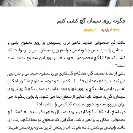
چگونه روی سیمان گچ کشی کنیم
3,277
بازدید
12 دقیقه
ملات گچ معمولی، قدرت کافی برای چسبیدن بر روی سطوح بتنی و
سیمانی را ندارد. پس چگونه می توانیم روی سیمان، بتن و یونولیت گچ
کشی کنیم؟ آیا گچ مخصوصی جهت اجرا بر روی این سطوح تولید شده
است؟
یکی از نقاط ضعف گچ، هنگام گچکاری روی سطوح سیمانی و بتن بروز
می کند. در واقع به دلیل جذب آب کمتر از دو درصد سطوح مذکور، امکان
تماس دایمی ملات گچ بر روی آنها وجود ندارد. در صورت گچکاری بر روی
سیمان، گچ به صوت لایه هایی از سطح جدا می شود. بنابراین چگونه می
توان بر روی سطوح فوق عملیات گچ کشی را انجام داد؟
در پاسخ باید گفت گچکاری بر روی متریال های ذکر شده، به کمک گچ
معمولی امکان پذیر نمی باشد. مگر این که سطوح توسط نگهدارنده ای
مانند رابیتس پوشش داده شوند. اما رابیتس کاری علاوه بر تحمیل هزینه