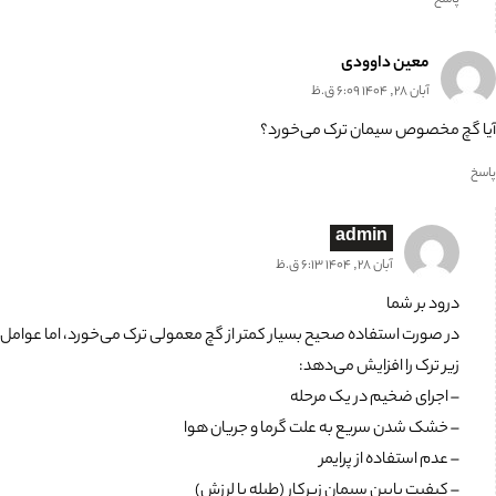
معین داوودی
آبان 28, 1404 6:09 ق.ظ
آیا گچ مخصوص سیمان ترک می‌خورد؟
پاسخ
admin
آبان 28, 1404 6:13 ق.ظ
درود بر شما
در صورت استفاده صحیح بسیار کمتر از گچ معمولی ترک می‌خورد، اما عوامل
زیر ترک را افزایش می‌دهد:
– اجرای ضخیم در یک مرحله
– خشک شدن سریع به علت گرما و جریان هوا
– عدم استفاده از پرایمر
– کیفیت پایین سیمان زیرکار (طبله یا لرزش)