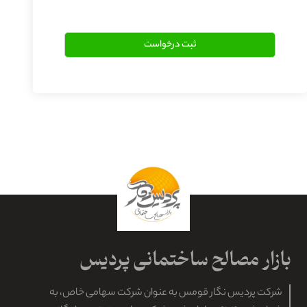
شرکت پردیس نگار قومس به عنوان شرکت سهامی خاص، به