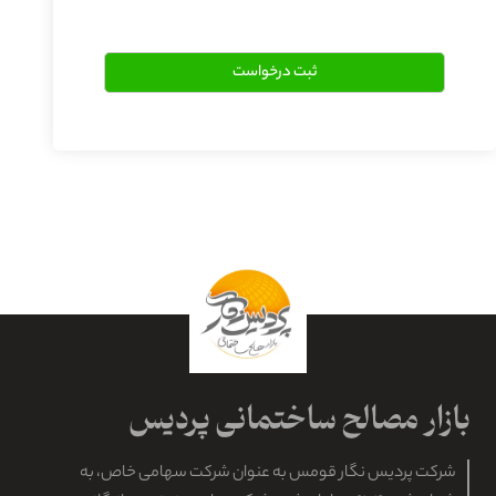
شرکت پردیس نگار قومس به عنوان شرکت سهامی خاص، به