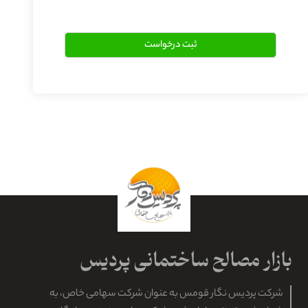
شرکت پردیس نگار قومس به عنوان شرکت سهامی خاص، به