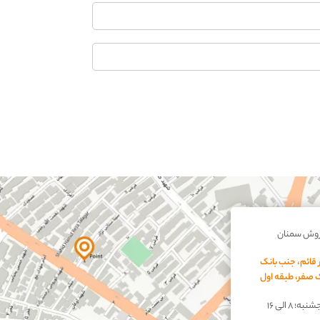
روش سمنان
 قائم، جنب بانک
اک صفر، طبقه اول
؛ ۸ الی ۱۶