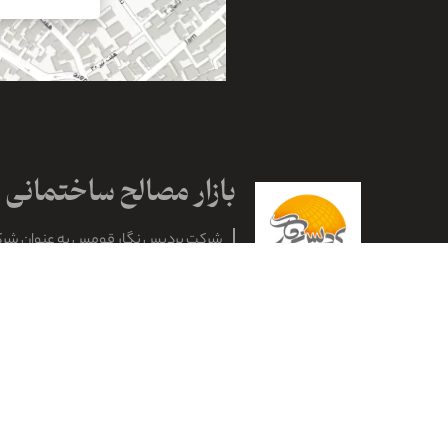
شرکت پردیس نگار قومس به عنوان شر
شماره ثبت ۶۱۰۴ در اداره ثبت ش
استان سمنان با هدف واردات و صادرات ان
اخذ نمایندگی کلیه مصالح ساختمانی و 
خارجی و اکتشاف و استخراج معادن به ثب