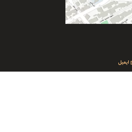
ایمیل
pardisnegar92@gmail.c