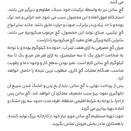
می کنند.
گچ ساتن نیز به واسطه ترکیبات خود سبک، مقاوم و دیرگیر می باشد.
استحکام فوق العاده این محصول سبب می شود ضد خراش و ضد ترک
بوده و تا حد زیادی در برابر آب، صوت و حرارت عایق باشد. مانند سایر انواع
گچ ترکیبی، مبنای تولید این محصول، گچ مرغوب میکرونیزه می باشد،
بنابراین کلیه ویزگی های مفید گچ میکرونیزه را داراست.
میزان گچ مصرفی به ازای هفت لیتر آب، حدود ده کیلوگرم بوده و با توجه
به ضخامت اجرای یک تا سه میلیمتری، به ازای هر متر مربع یک تا سه
کیلوگرم گچ ساتن لازم است. تمیز بودن سطح کار و وجود دما و رطوبت
مناسب، هنگام عملیات گچ کاری، مطلوب ترین نتیجه را حاصل خواهد
کرد.
پس از پرداخت نهایی با گچ ساتن، باید از یخ زدن و خشک شدن سریع آن
جلوگیری نمود، زیرا سبب تضعیف عملکرد آن خواهد شد. گچ ساتن پس
از اجرا، با توجه به شرایط اقلیمی منطقه، ظرف مدت حدود سه روز خشک و
آماده بهره برداری می گردد.
جهت تهیه مستقیم گچ ساتن مورد نیاز خود از کارخانه بزرگ تولید کننده،
با همکاران ما در بخش فروش تماس بگیرید.