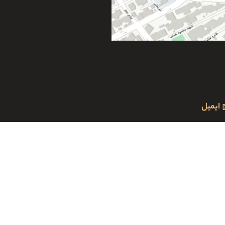
ایمیل
pardisnegar92@gmail.c