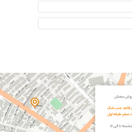
روش سمنان
 قائم، جنب بانک
اک صفر، طبقه اول
؛ ۸ الی ۱۶