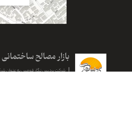
شرکت پردیس نگار قومس به عنوان شر
شماره ثبت ۶۱۰۴ در اداره ثبت ش
استان سمنان با هدف واردات و صادرات ان
اخذ نمایندگی کلیه مصالح ساختمانی و 
خارجی و اکتشاف و استخراج معادن به ثب