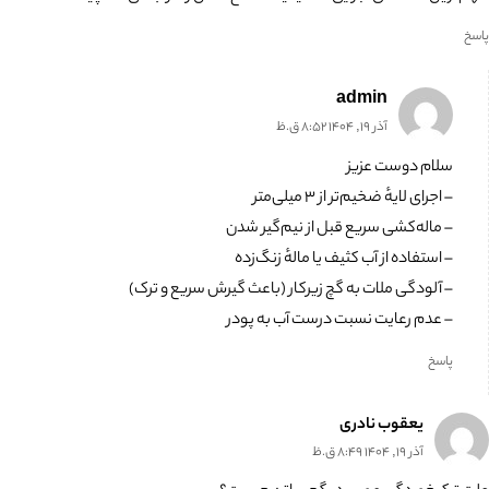
پاسخ
admin
آذر 19, 1404 8:52 ق.ظ
سلام دوست عزیز
– اجرای لایهٔ ضخیم‌تر از ۳ میلی‌متر
– ماله‌کشی سریع قبل از نیم‌گیر شدن
– استفاده از آب کثیف یا مالهٔ زنگ‌زده
– آلودگی ملات به گچ زیرکار (باعث گیرش سریع و ترک)
– عدم رعایت نسبت درست آب به پودر
پاسخ
یعقوب نادری
آذر 19, 1404 8:49 ق.ظ