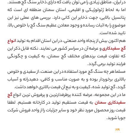
در ایران، مناطق زیادی را می توان یافت که دارای ذخایر سنگ گچ هستند.
اما به لحاط ژئولوژیکی و اقلیمی، استان سمنان منطقه ای است که
پتانسیل بالایی، جهت ذخایر این کانی دارد. بررسی های عملی نیز این
موضوع را به اثبات رسانده و وجود معادن عظیم سنگ گچ با خلوص بالا،
تایید شده است.
هم اکنون بیش از پنجاه واحد صنعتی، در این استان اقدام به تولید
انواع
گچ سفیدکاری
و عرضه آن در سراسر کشور می نمایند. نکته قابل ذکر این
که تفاوت قیمت برندهای مختلف گچ سمنان، به کیفیت و چگونگی
فرایند تولید برمی گردد.
مسلما هر چه سنگ گچ مورد استفاده در این صنعت، از سفیدی و خلوص
بالاتری برخوردار بوده و به صورت مناسب و کافی، دهیدراته و آسیاب
گردد، گچ تولید شده، کیفیت و به تبع آن قیمت بالاتری خواهد داشت.
ما در این مجموعه، عرضه کننده پرطرفدارترین و پرفروش ترین انواع
گچ
سفیدکاری سمنان
به قیمت مستقیم تولید در کارخانه هستیم. لطفا
قیمت روز محصول مورد نظر خود و سایر جزئیات را از واحد فروش شرکت
جویا شوید.
219