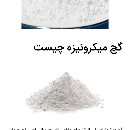
گچ میکرونیزه چیست