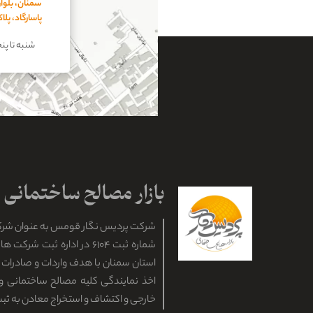
سمنان، بلوار
پاسارگاد، پل
شنبه تا پنجشنبه
شرکت پردیس نگار قومس به عنوان شر
شماره ثبت ۶۱۰۴ در اداره ثبت ش
استان سمنان با هدف واردات و صادرات ان
اخذ نمایندگی کلیه مصالح ساختمانی و 
خارجی و اکتشاف و استخراج معادن به ثب