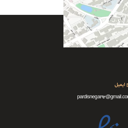
ایمیل
pardisnegar92@gmail.c