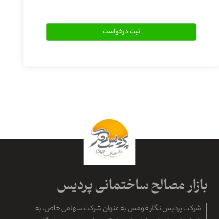
شرکت پردیس نگار قومس به عنوان شرکت سهامی خاص، به