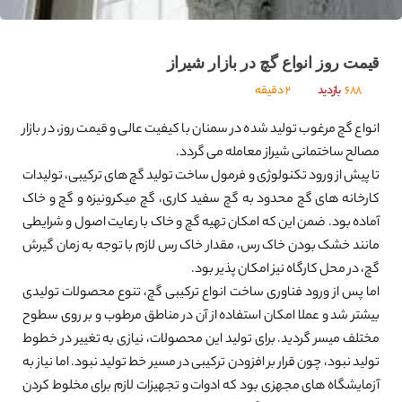
قیمت روز انواع گچ در بازار شیراز
688
بازدید
2 دقیقه
انواع گچ مرغوب تولید شده در سمنان با کیفیت عالی و قیمت روز، در بازار
مصالح ساختمانی شیراز معامله می گردد.
تا پیش از ورود تکنولوژی و فرمول ساخت تولید گچ های ترکیبی، تولیدات
کارخانه های گچ محدود به گچ سفید کاری، گچ میکرونیزه و گچ و خاک
آماده بود. ضمن این که امکان تهیه گچ و خاک با رعایت اصول و شرایطی
مانند خشک بودن خاک رس، مقدار خاک رس لازم با توجه به زمان گیرش
گچ، در محل کارگاه نیز امکان پذیر بود.
اما پس از ورود فناوری ساخت انواع ترکیبی گچ، تنوع محصولات تولیدی
بیشتر شد و عملا امکان استفاده از آن در مناطق مرطوب و بر روی سطوح
مختلف میسر گردید. برای تولید این محصولات، نیازی به تغییر در خطوط
تولید نبود، چون قرار بر افزودن ترکیبی در مسیر خط تولید نبود. اما نیاز به
آزمایشگاه های مجهزی بود که ادوات و تجهیزات لازم برای مخلوط کردن