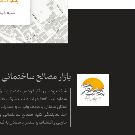
پاسارگاد، پل
شنبه تا پنجشنبه
شرکت پردیس نگار قومس به عنوان شر
شماره ثبت ۶۱۰۴ در اداره ثبت ش
استان سمنان با هدف واردات و صادرات ان
اخذ نمایندگی کلیه مصالح ساختمانی و 
خارجی و اکتشاف و استخراج معادن به ثب