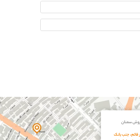
روش سمنان
 قائم، جنب بانک