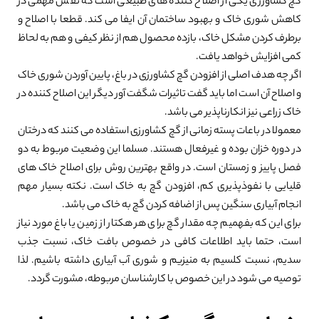
گچ کشاورزی یکی از اصلاح کننده های طبیعی است که نقش مهمی در
کاهش شوری خاک و بهبود ساختمان آن ایفا می کند. قطعا با اصلاح و
برطرف کردن مشکل خاک، بازده محصول هم از نظر کیفی و هم به لحاظ
کمی افزایش خواهد یافت.
اگر چه هدف اصلی از افزودن گچ کشاورزی در باغ، پایین آوردن شوری خاک
و اصلاح آن است اما باید گفت تاثیرات شگفت آور دیگر این اصلاح کننده در
خاک زراعی نیز انکارناپذیر می باشد.
معمولا در باعات پسته زمانی از گچ کشاورزی استفاده می کنند که درختان
در دوره خزان بوده و غیرفعال هستند. مسلما این وضعیت مربوط به دو
فصل پاییز و زمستان است. در واقع بهترین روش برای اصلاح خاک های
قلیایی با نفوذپذیری کم، افزودن گچ به خاک است. نکته بسیار مهم
انجام آبیاری سنگین پس از اضافه کردن گچ به خاک می باشد.
برای این که بفهمیم چه مقدار گچ برای هر هکتار از زمین یا باغ مورد نیاز
است، حتما باید اطلاعات کافی در خصوص بافت خاک، نسبت جذب
سدیم، نسبت کلسیم به منیزیم و شوری آب آبیاری داشته باشیم. لذا
توصیه می شود در این خصوص با کارشناسان مربوطه، مشورت گردد.