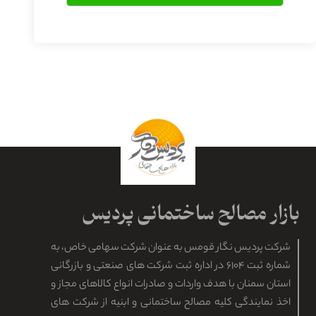
شرکت پردیس نگار قومس به عنوان شرکت سهامی خاص، به
شماره ثبت ۶۱۰۴ در اداره ثبت شرکت های صنعتی و بازرگانی
استان سمنان با هدف واردات و صادرات انواع کالاهای مجاز و
اخذ نمایندگی کلیه مصالح ساختمانی و ابنیه از شرکت های