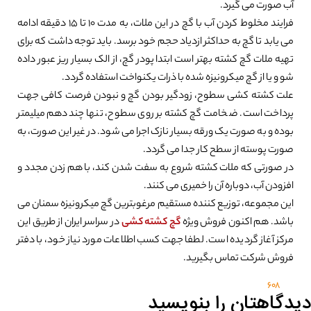
آب صورت می گیرد.
فرایند مخلوط کردن آب با گچ در این ملات، به مدت 10 تا 15 دقیقه ادامه
می یابد تا گچ به حداکثر ازدیاد حجم خود برسد. باید توجه داشت که برای
تهیه ملات گچ کشته بهتر است ابتدا پودر گچ، از الک بسیار ریز عبور داده
شو و یا از گچ میکرونیزه شده با ذرات یکنواخت استفاده گردد.
علت کشته کشی سطوح، زودگیر بودن گچ و نبودن فرصت کافی جهت
پرداخت است. ضخامت گچ کشته بر روی سطوح، تنها چند دهم میلیمتر
بوده و به صورت یک ورقه بسیار نازک اجرا می شود. در غیر این صورت، به
صورت پوسته از سطح کار جدا می گردد.
در صورتی که ملات کشته شروع به سفت شدن کند، با هم زدن مجدد و
افزودن آب، دوباره آن را خمیری می کنند.
این مجموعه، توزیع کننده مستقیم مرغوبترین گچ میکرونیزه سمنان می
باشد. هم اکنون فروش ویژه
گچ کشته کشی
در سراسر ایران از طریق این
مرکز آغاز گردیده است. لطفا جهت کسب اطلاعات مورد نیاز خود، با دفتر
فروش شرکت تماس بگیرید.
608
دیدگاهتان را بنویسید