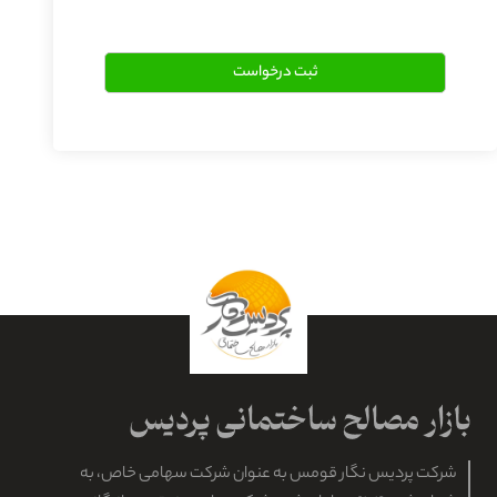
شرکت پردیس نگار قومس به عنوان شرکت سهامی خاص، به