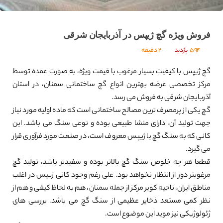
فروش ویژه گچ ژیپس در آذربایجان شرقی
594
بازدید
2 دقیقه
گچ ژیپس با کیفیت بسیار مرغوب با قیمت ویژه، به صورت عمده توسط
مرکز تخصصی عرضه بهترین انواع گچ ساختمانی سمنان، در استان
آذربایجان شرقی به فروش می رسد.
گچ یکی از پرمصرف ترین مصالح ساختمانی است که ماده اولیه مورد نیاز
جهت تولید آن، دارای منشا طبیعی بوده و نوعی سنگ می باشد. این
کانی که به سنگ گچ یا ژیپس معروف است، در صنعت مورد فرآوری قرار
می گیرد.
قطعا هر چه خلوص سنگ گچ بالاتر بوده و سفیدتر باشد، تولید گچ
مرغوبتر دور از انتظار نخواهد بود. علی رغم وجود کانی ژیپس در اغلب
مناطق ایران، ناحیه کویر مرکز از جمله سمنان، هم به لحاظ کیفی و هم از
نظر کمی مستعد ذخایر عظیمی از سنگ گچ می باشد. بررسی های
ژئولوژیکی نیز موید این موضوع است.