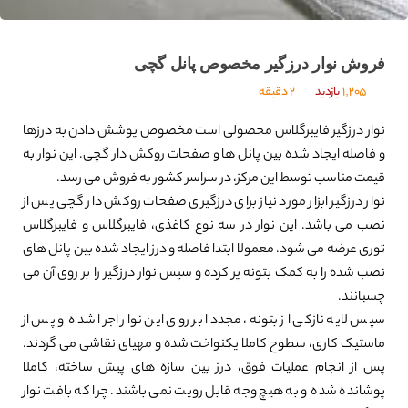
فروش نوار درزگیر مخصوص پانل گچی
1,205
بازدید
2 دقیقه
نوار درزگیر فایبرگلاس محصولی است مخصوص پوشش دادن به درزها
و فاصله ایجاد شده بین پانل ها و صفحات روکش دار گچی. این نوار به
قیمت مناسب توسط این مرکز، در سراسر کشور به فروش می رسد.
نوار درزگیر ابزار مورد نیاز برای درزگیری صفحات روکش دار گچی پس از
نصب می باشد. این نوار در سه نوع کاغذی، فایبرگلاس و فایبرگلاس
توری عرضه می شود. معمولا ابتدا فاصله و درز ایجاد شده بین پانل های
نصب شده را به کمک بتونه پر کرده و سپس نوار درزگیر را بر روی آن می
چسبانند.
سپس لایه نازکی از بتونه، مجددا بر روی این نوار اجرا شده و پس از
ماستیک کاری، سطوح کاملا یکنواخت شده و مهیای نقاشی می گردند.
پس از انجام عملیات فوق، درز بین سازه های پیش ساخته، کاملا
پوشانده شده و به هیچ وجه قابل رویت نمی باشند. چرا که بافت نوار