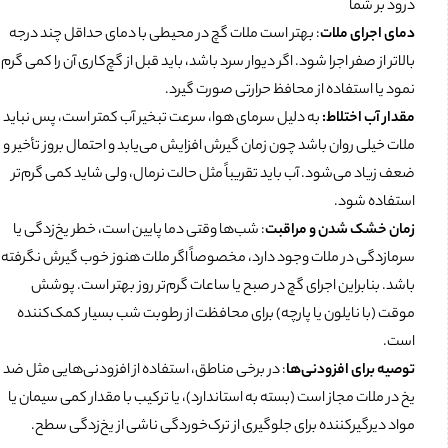
درود بر شما
دمای اجرای ملات
: بهتر است ملات گچ در محیطی با دمای حداقل چند درجه
بالاتر از صفر اجرا شود. اگر دیوار سرد باشد، باید قبل از گچ‌کاری آن را کمی گرم
نمود یا استفاده از محافظ حرارتی صورت گیرد.
مقدار آب اختلاط:
به دلیل سرمای هوا، سرعت تبخیر آب کمتر است، پس نباید
ملات خیلی روان باشد چون زمان گیرش افزایش می‌یابد و احتمال بروز تأخیر و
ضعف زیاد می‌شود. آب باید تقریباً مثل حالت نرمال، ولی شاید کمی گرم‌تر
استفاده شود.
زمان خشک شدن و مراقبت
: شب‌ها وقتی دما پایین است، خطر یخ‌زدگی یا
سرمازدگی در ملات وجود دارد، مخصوصاً اگر ملات هنوز خوب گیرش نگرفته
باشد. بنابراین اجرای گچ در صبح یا ساعات گرم‌تر روز بهتر است. پوشش
موقت (با نایلون یا پارچه) برای محافظت از رطوبت شب بسیار کمک‌کننده
است.
توصیه برای افزودنی‌ها
: در برخی مناطق، استفاده از افزودنی‌هایی مثل ضد
یخ در ملات مجاز است (بسته به استاندارد)، یا ترکیب با مقدار کمی سیمان یا
مواد دیرگیرکننده برای جلوگیری از ترک‌خوردگی ناشی از یخ‌زدگی سطح.