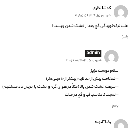
کوشا نظری
شهریور 15, 1404 5:56 ق.ظ
علت ترک‌خوردگی گچ بعد از خشک شدن چیست؟
پاسخ
admin
شهریور 15, 1404 6:08 ق.ظ
سلام دوست عزیز
– ضخامت بیش از حد لایه (بیشتر از ۱۰ میلی‌متر)
– سرعت خشک شدن بالا (مثلاً در هوای گرم و خشک یا جریان باد مستقیم)
– نسبت نامناسب آب و گچ در ملات
پاسخ
رضا آلبویه