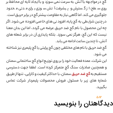
گچ در مواجهه با آتش به سرعت نمی سوزد و با ایجاد لایه ای محافظ بر
روی سطح، از گسترش و پیشرفت آتش سوزی برای مدتی محدود
جلوگیری می کند. اما گاهی نیاز به مقاومت بیشتر گچ در برابر حریق است.
در چنین شرایطی به گچ پایه، افزودنی های خاصی افزوده می شود. اگر
چه این محصول با نام گچ ضد حریق عرضه می گردد، اما این بدان معنا
نیست که این گچ، هرگز نمی سوزد. بلکه پایداری آن در برابر شعله های
آتش، تا چندین ساعت ادامه می یابد.
گچ ضد حریق با نام های مختلفی چون گچ پرلیتی یا گچ پلیمری نیز شناخته
می شود.
این شرکت، عمده فعالیت خود را بر روی توزیع انواع گچ ساختمانی سمنان
و همچنین صادرات سنگ گچ متمرکز کرده است. لطفا جهت دسترسی
مستقیم به
گچ ضد حریق
سمنان، با حداکثر کیفیت و کارایی، تنها از طریق
شماره های زیر با مسئول فروش محصولات پلیمردار شرکت تماس
بگیرید.
582
دیدگاهتان را بنویسید