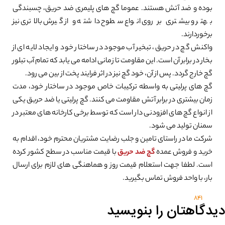
بوده و ضد آتش هستند. عموما گچ های پلیمری ضد حریق، چسبندگی
بهتر و بیشتری بر روی انواع سطوح داشته و از گیرش بالاتری نیز
برخوردارند.
واکنش گچ در حریق، تبخیر آب موجود در ساختار خود و ایجاد لایه ای از
بخار در برابر آن است. این مقاومت تا زمانی ادامه می یابد که تمام آب تبلور
گچ خارج گردد. پس از آن، خود گچ نیز در اثر فرایند پخت از بین می رود.
گچ های پرلیتی به واسطه ترکیبات خاص موجود در ساختار خود، مدت
زمان بیشتری در برابر آتش مقاومت می کنند. گچ پرلیتی یا ضد حریق یکی
از انواع گچ های افزودنی دار است که توسط برخی کارخانه های معتبر در
سمنان تولید می شود.
شرکت ما در راستای تامین و جلب رضایت مشتریان محترم خود، اقدام به
خرید و فروش عمده
گچ ضد حریق
با قیمت مناسب در سطح کشور کرده
است. لطفا جهت استعلام قیمت روز و هماهنگی های لازم برای ارسال
بار، با واحد فروش تماس بگیرید.
841
دیدگاهتان را بنویسید