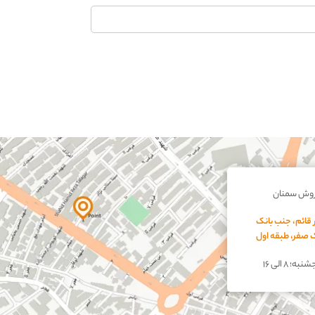
روش سمنان
 قائم، جنب بانک
اک صفر، طبقه اول
؛ ۸ الی ۱۶