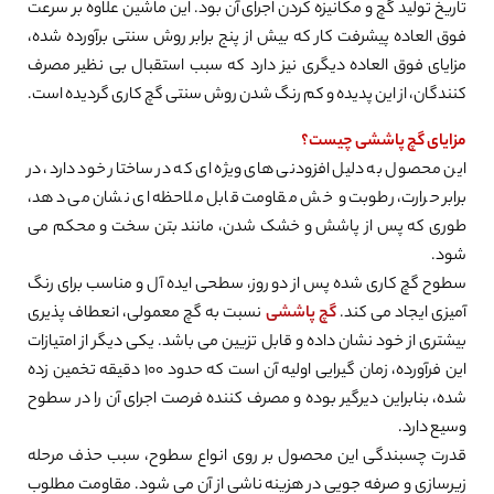
تاریخ تولید گچ و مکانیزه کردن اجرای آن بود. این ماشین علاوه بر سرعت
فوق العاده پیشرفت کار که بیش از پنج برابر روش سنتی برآورده شده،
مزایای فوق العاده دیگری نیز دارد که سبب استقبال بی نظیر مصرف
کنندگان، از این پدیده و کم رنگ شدن روش سنتی گچ کاری گردیده است.
مزایای گچ پاششی چیست؟
این محصول به دلیل افزودنی های ویژه ای که در ساختار خود دارد، در
برابر حرارت، رطوبت و خش مقاومت قابل ملاحظه ای نشان می دهد،
طوری که پس از پاشش و خشک شدن، مانند بتن سخت و محکم می
شود.
سطوح گچ کاری شده پس از دو روز، سطحی ایده آل و مناسب برای رنگ
آمیزی ایجاد می کند.
گچ پاششی
نسبت به گچ معمولی، انعطاف پذیری
بیشتری از خود نشان داده و قابل تزیین می باشد. یکی دیگر از امتیازات
این فرآورده، زمان گیرایی اولیه آن است که حدود 100 دقیقه تخمین زده
شده، بنابراین دیرگیر بوده و مصرف کننده فرصت اجرای آن را در سطوح
وسیع دارد.
قدرت چسبندگی این محصول بر روی انواع سطوح، سبب حذف مرحله
زیرسازی و صرفه جویی در هزینه ناشی از آن می شود. مقاومت مطلوب