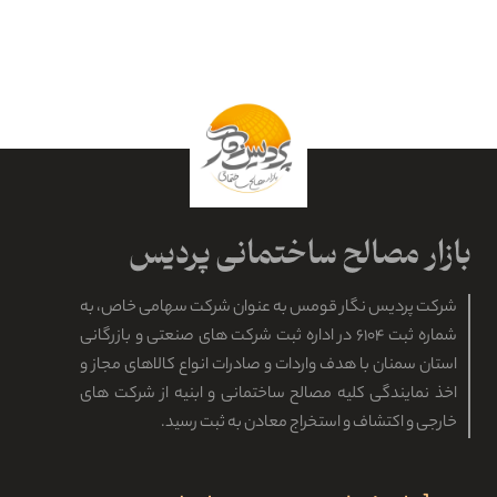
شرکت پردیس نگار قومس به عنوان شرکت سهامی خاص، به
شماره ثبت ۶۱۰۴ در اداره ثبت شرکت های صنعتی و بازرگانی
استان سمنان با هدف واردات و صادرات انواع کالاهای مجاز و
اخذ نمایندگی کلیه مصالح ساختمانی و ابنیه از شرکت های
خارجی و اکتشاف و استخراج معادن به ثبت رسید.