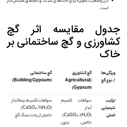
این وضعیت به‌ویژه برای خاک‌های سبک و کم‌عمق مشکل‌ساز
است.
جدول مقایسه اثر گچ
کشاورزی و گچ ساختمانی بر
خاک
ویژگی‌ها
گچ کشاورزی
گچ ساختمانی
/ نوع گچ
(Agricultural
(Building Gypsum)
Gypsum)
ترکیب
سولفات کلسیم
سولفات کلسیم نیمه‌آبدار
شیمیایی
آبدار
(CaSO₄·½H₂O)
اصلی
(CaSO₄·2H₂O)
حاصل از پخت سنگ گچ
خالص، بدون