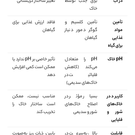
در آب
برای جذب توسط
تغییر ساختار کریستالی
خاک
تأمین
تأمین کلسیم و
فاقد ارزش غذایی برای
مواد
گوگرد مورد نیاز
گیاهان
غذایی
گیاهان
برای گیاه
pH خاک
pH را متعادل
تأثیر خاصی بر pH ندارد یا
می‌کند (کاهش
ممکن است کمی افزایش
قلیائیت در
دهد
خاک‌های سدیمی)
کاربرد در
بسیار مؤثر در
مناسب نیست، ممکن
خاک‌های
اصلاح خاک‌های
است ساختار خاک را
شور و
شور و سدیمی
تخریب کند
قلیایی
قابلیت
بالا، به‌سرعت در
پایین، ذرات ریز به‌صورت