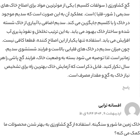
گچ کشاورزی ( سولفات کلسیم ) یکی از موثرترین مواد برای اصلاح خاک های
سدیمی ( شور-قلیا ) است. عملکرد آن به این صورت است که سدیم موجود
در خاک را با کلسیم جایگزین می کند. سدیم اضافی با آبیاری از خاک شسته
شده و ساختار خاک بهبود می یابد. به این ترتیب تخلخل و نفوذپذیری آب
افزایش می یابد. استفاده تنها یکبار از این اصلاح کننده، قطعا کافی نیست.
چون میزان سدیم در خاک های قلیایی بالاست و فرایند شستشوی سدیم،
زمانبر است.لذا توصیه می شود بسته به وضعیت خاک، فرایند گچ پاشی را هر
سال تکرار کنید. قابل ذکر است که آزمایش خاک بهترین راه برای تشخیص
نیاز خاک به گچ و مقدار مصرف است.
پاسخ
افسانه ترابی
اردیبهشت 9, 1404 9:44 ق.ظ
خاک زمین ما شور و سنگینه. استفاده از گچ کشاورزی به بهتر شدن محصولات ما
کمک می کنه؟