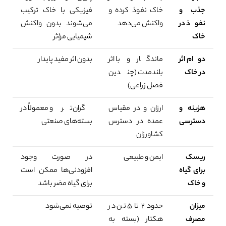
0%
جذب و
خاک نفوذ کرده و
فیزیکی با خاک ترکیب
نفوذ در
واکنش می‌دهد
می‌شوند بدون واکنش
خاک
شیمیایی مؤثر
دوام اثر
ماندگار و با اثر
بدون اثر مفید پایدار
در خاک
بلندمدت (چندین
فصل زراعی)
هزینه و
ارزان و در مقیاس
گران‌تر و معمولاً در
دسترسی
عمده در دسترس
بسته‌های صنعتی
کشاورزان
ریسک
ایمن و طبیعی
در صورت وجود
برای گیاه
افزودنی‌ها ممکن است
و خاک
برای گیاه مضر باشد
میزان
حدود ۲ تا ۵ تن در
توصیه نمی‌شود
مصرف
هکتار (بسته به