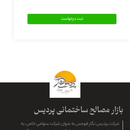
شرکت پردیس نگار قومس به عنوان شرکت سهامی خاص، به