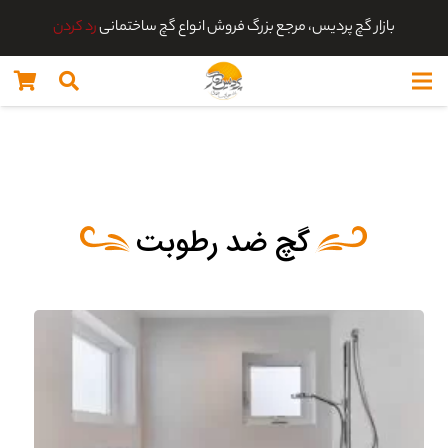
بازار گچ پردیس، مرجع بزرگ فروش انواع گچ ساختمانی
رد کردن
گچ ضد رطوبت