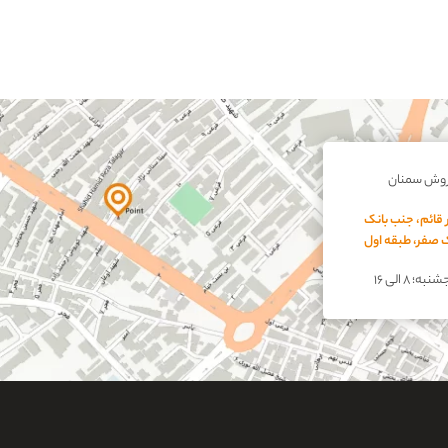
روش سمنان
 قائم، جنب بانک
اک صفر، طبقه اول
؛ ۸ الی ۱۶