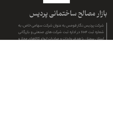
شرکت پردیس نگار قومس به عنوان شرکت سهامی خاص، به
شماره ثبت ۶۱۰۴ در اداره ثبت شرکت های صنعتی و بازرگانی
استان سمنان با هدف واردات و صادرات انواع کالاهای مجاز و
اخذ نمایندگی کلیه مصالح ساختمانی و ابنیه از شرکت های
خارجی و اکتشاف و استخراج معادن به ثبت رسید.
واحد فروش
ایمیل
pardisnegar92@gmail.com
۰۹۱۲۹۶۴۹۱۴۹
۰۹۱۲۹۶۴۹۱۵۸
۰۹۱۲۹۶۴۹۱۵۹
۰۹۱۲۰۷۳۶۲۸۴