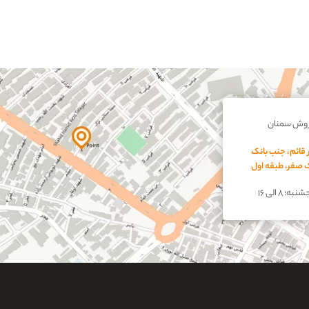
روش سمنان
 قائم، جنب بانک
اک صفر، طبقه اول
؛ ۸ الی ۱۶