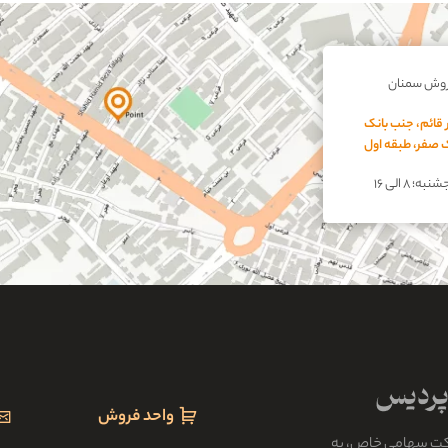
روش سمنان
0%
 قائم، جنب بانک
اک صفر، طبقه اول
؛ ۸ الی ۱۶
واحد فروش
کت سهامی خاص، به