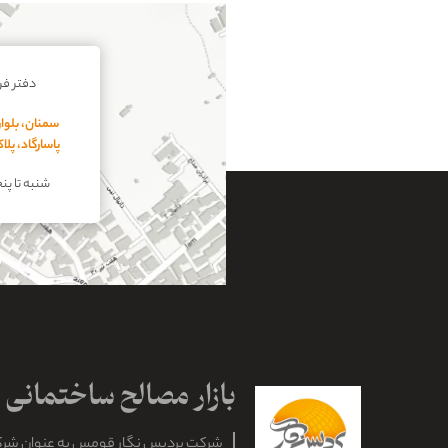
دفتر ف
سمنان، بلوار
پاسارگاد، پل
شنبه تا پنجشنبه
شرکت پردیس نگار قومس به عنوان شر