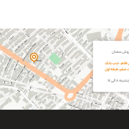
روش سمنان
 قائم، جنب بانک
اک صفر، طبقه اول
؛ ۸ الی ۱۶