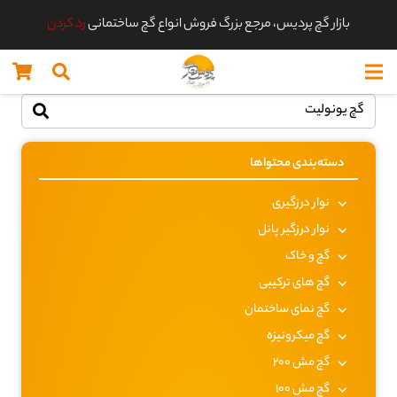
بازار گچ پردیس، مرجع بزرگ فروش انواع گچ ساختمانی
رد کردن
دسته‌بندی محتواها
نوار درزگیری
نوار درزگیر پانل
گچ و خاک
گچ های ترکیبی
گچ نمای ساختمان
گچ میکرونیزه
گچ مش 200
گچ مش 100