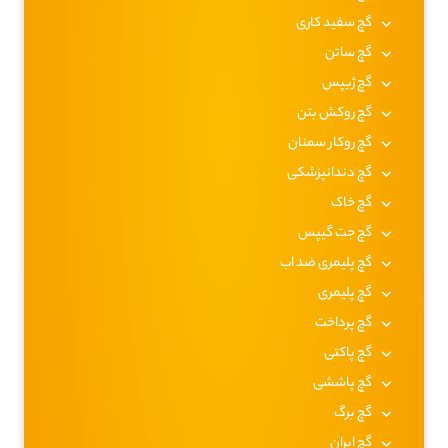
گچ سفید کاری
گچ ساتن
گچ ژیپس
گچ روکش بتن
گچ روکار سمنان
گچ دندانپزشکی
گچ خاک
گچ جت گیپس
گچ پلیمری ضد اب
گچ پلیمری
گچ پرداخت
گچ پاکتی
گچ پاششی
گچ برگ
گچ ایران