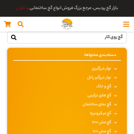
بازار گچ پردیس، مرجع بزرگ فروش انواع گچ ساختمانی
رد کردن
دسته‌بندی محتواها
نوار درزگیری
نوار درزگیر پانل
گچ و خاک
گچ های ترکیبی
گچ نمای ساختمان
گچ میکرونیزه
گچ مش 200
گچ مش 100