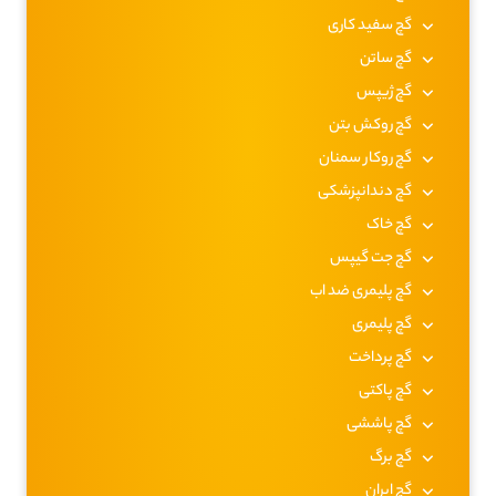
گچ سفید کاری
گچ ساتن
گچ ژیپس
گچ روکش بتن
گچ روکار سمنان
گچ دندانپزشکی
گچ خاک
گچ جت گیپس
گچ پلیمری ضد اب
گچ پلیمری
گچ پرداخت
گچ پاکتی
گچ پاششی
گچ برگ
گچ ایران