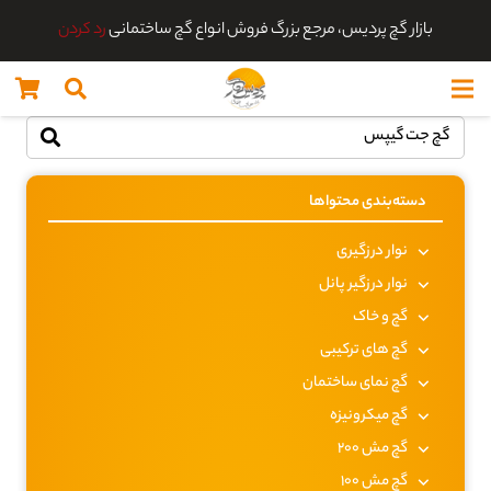
بازار گچ پردیس، مرجع بزرگ فروش انواع گچ ساختمانی
رد کردن
دسته‌بندی محتواها
نوار درزگیری
نوار درزگیر پانل
گچ و خاک
گچ های ترکیبی
گچ نمای ساختمان
گچ میکرونیزه
گچ مش 200
گچ مش 100