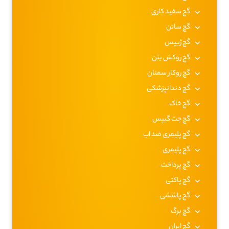
گچ سفید کاری
گچ ساتن
گچ ژیپس
گچ روکش بتن
گچ روکار سمنان
گچ دندانپزشکی
گچ خاک
گچ جت گیپس
گچ پلیمری ضد اب
گچ پلیمری
گچ پرداخت
گچ پاکتی
گچ پاششی
گچ برگ
گچ ایران