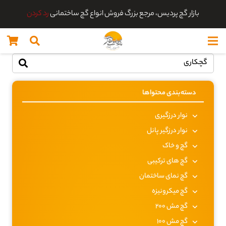
بازار گچ پردیس، مرجع بزرگ فروش انواع گچ ساختمانی
رد کردن
دسته‌بندی محتواها
نوار درزگیری
نوار درزگیر پانل
گچ و خاک
گچ های ترکیبی
گچ نمای ساختمان
گچ میکرونیزه
گچ مش 200
گچ مش 100