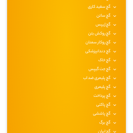
گچ سفید کاری
گچ ساتن
گچ ژیپس
گچ روکش بتن
گچ روکار سمنان
گچ دندانپزشکی
گچ خاک
گچ جت گیپس
گچ پلیمری ضد اب
گچ پلیمری
گچ پرداخت
گچ پاکتی
گچ پاششی
گچ برگ
گچ ایران