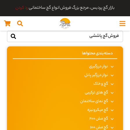
بازار گچ پردیس، مرجع بزرگ فروش انواع گچ ساختمانی
رد کردن
دسته‌بندی محتواها
نوار درزگیری
نوار درزگیر پانل
گچ و خاک
گچ های ترکیبی
گچ نمای ساختمان
گچ میکرونیزه
گچ مش 200
گچ مش 100