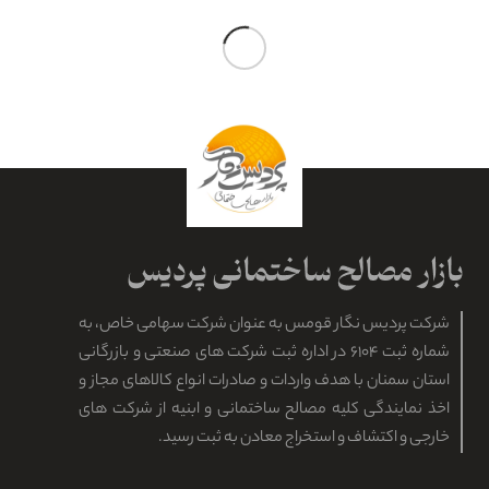
شرکت پردیس نگار قومس به عنوان شرکت سهامی خاص، به
شماره ثبت ۶۱۰۴ در اداره ثبت شرکت های صنعتی و بازرگانی
استان سمنان با هدف واردات و صادرات انواع کالاهای مجاز و
اخذ نمایندگی کلیه مصالح ساختمانی و ابنیه از شرکت های
خارجی و اکتشاف و استخراج معادن به ثبت رسید.