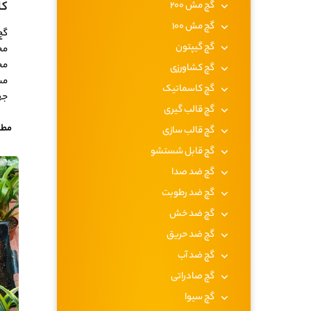
گچ مش 200
کا
گچ مش 100
گچ
گچ گیپتون
مح
مح
گچ کشاورزی
مش
گچ کاسماتیک
جه
گچ قالب گیری
مطا
گچ قالب سازی
گچ قابل شستشو
گچ ضد صدا
گچ ضد رطوبت
گچ ضد خش
گچ ضد حریق
گچ ضد آب
گچ صادراتی
گچ سیوا