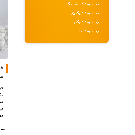
بتونه کاسماتیک
بتونه درزگیری
بتونه درزگیر
بتونه بتن
خر
سم
خر
یک
صن
می
مط
مطا