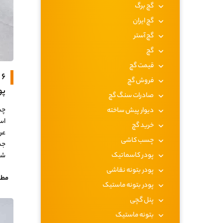
گچ برگ
گچ ایران
گچ آستر
گچ
قیمت گچ
۶
فروش گچ
پو
صادرات سنگ گچ
چس
دیوار پیش ساخته
اس
خرید گچ
عر
چسب کاشی
جد
پودر کاسماتیک
شد
پودر بتونه نقاشی
مطا
پودر بتونه ماستیک
پنل گچی
بتونه ماستیک