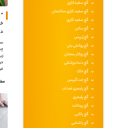
گچ سفیدکاری
گچ سفید کاری ساختمان
” 
گچ سفید کاری
گچ ساتن
در
گچ ژیپس
سا
گچ روکش بتن
چش
گچ روکار سمنان
زی
در
گچ دندانپزشکی
غی
گچ خاک
گچ جت گیپس
مطا
گچ پلیمری ضد اب
گچ پلیمری
گچ پرداخت
گچ پاکتی
گچ پاششی