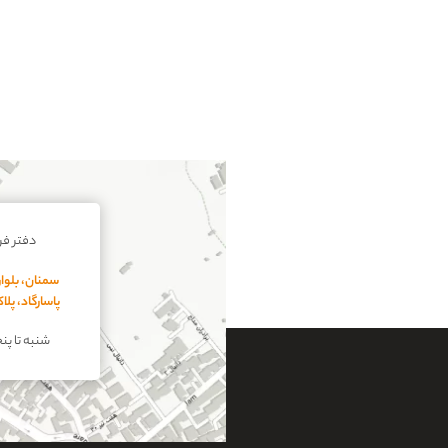
قی
سم
قی
سا
کی
به