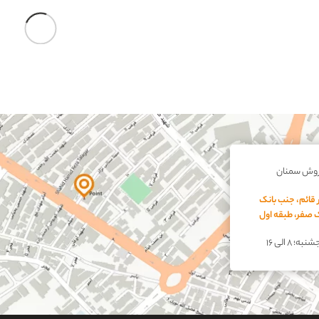
مت هر تن گچ میکرونیزه صادراتی
قیمت گچ بتوگیپس مخصو
نان در بازار امروز
یونولیت
مت گچ میکرونیزه مانند سایر انواع گچ های
گچ بتوگیپس مخصوص اجرا بر روی 
ختمانی بر اساس مش بندی، سفیدی و
یونولیت به صورت مستقیم و به 
فیت تعیین می شود. گچ میکرونیزه سمنان
کارخانه، در سراسر کشور توزیع می
 دلیل خلوص بالا و سفیدی مطلوب از…
بتوگیپس چیست؟ بتوگیپس ( Betogips )…