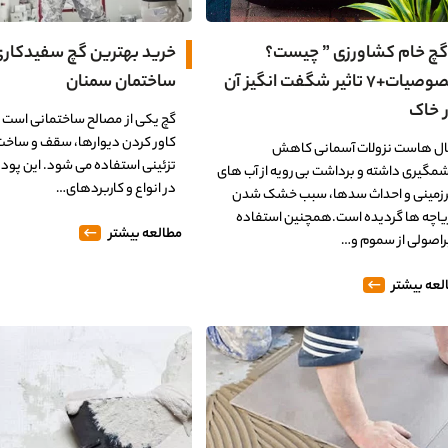
گچ خام کشاورزی ” چیست؟
خرید بهترین گچ سفیدکار
خصوصیات+۷ تاثیر شگفت انگیز آن
ساختمان سمنان
 خاک
گچ یکی از مصالح ساختمانی است که
کاور کردن دیوارها، سقف و ساخت
ل هاست نزولات آسمانی کاهش
تزئینی استفاده می شود. این پود
مگیری داشته و برداشت بی رویه از آب های
در انواع و کاربردهای…
رزمینی و احداث سدها، سبب خشک شدن
یاچه ها گردیده است.همچنین استفاده
مطالعه بیشتر
راصولی از سموم و…
لعه بیشتر