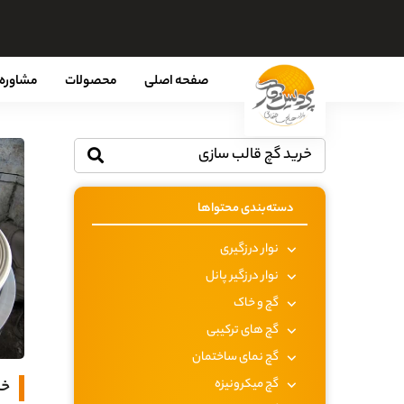
صفحه اصلی
محصولات
مشاوره 
دسته‌بندی محتواها
نوار درزگیری
نوار درزگیر پانل
گچ و خاک
گچ های ترکیبی
گچ نمای ساختمان
گچ میکرونیزه
خر