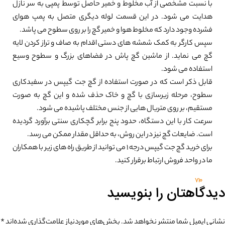
با نسبت مشخصی از آب مخلوط و خمیر حاصل توسط پمپی به سر نازل
هدایت می شود. در این قسمت لوله دیگری متصل به پمپ هوای
فشرده وجود دارد که مخلوط هوا و خمیر گچ را بر روی سطوح می پاشد.
سپس کارگر به کمک شمشه های دستی اقدام به صاف و تراز کردن لایه
گچ می نماید. از ماشین گچ پاش در فضاهای بزرگ و سطوح وسیع
استفاده می شود.
قابل ذکر است که در صورت استفاده از گچ جت گیپس در سفیدکاری
سطوح، مرحله زیرسازی با گچ و خاک حذف شده و این گچ به صورت
مستقیم، بر روی متریال هایی از جنس مختلف پاشیده می شود.
سرعت کار با این دستگاه، حدود پنج برابر گچکاری سنتی برآورد گردیده
است. ضایعات گچ نیز در این روش، به حداقل مقدار ممکن می رسد.
برای خرید گچ جت گیپس درجه 1 می توانید از طریق راه های زیر با همکاران
ما در واحد فروش ارتباط برقرار کنید.
710
دیدگاهتان را بنویسید
نشانی ایمیل شما منتشر نخواهد شد.
بخش‌های موردنیاز علامت‌گذاری شده‌اند
*